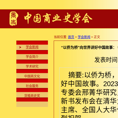
当前位置:
首页
>
学会新闻
> 正文
学会新闻
“以侨为桥”向世界讲好中国故事：
学会简介
发表时间:2
学术研究
摘要:以侨为桥
中国商文化
好中国故事。202
社会服务
专委会邢菁华研究
货殖商史奖
新书发布会在清华
主席、全国人大华