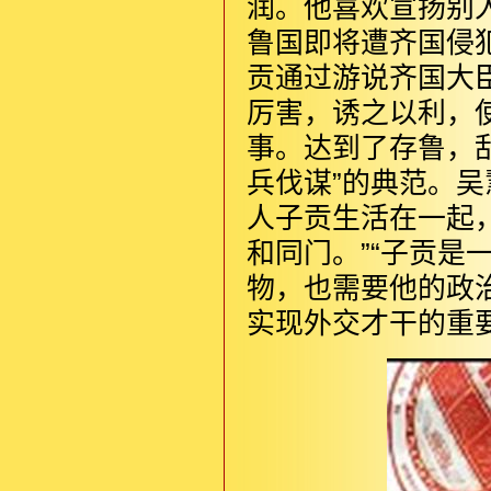
润。他喜欢宣扬别
鲁国即将遭齐国侵
贡通过游说齐国大
厉害，诱之以利，
事。达到了存鲁，
兵伐谋”的典范。
人子贡生活在一起
和同门。”“子贡是
物，也需要他的政
实现外交才干的重要