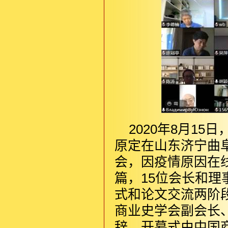
2020年8月1
原定在山东济宁曲阜
会，因疫情原因在
篇，15位会长和
式和论文交流两阶
商业史学会副会长
辞。开幕式由中国