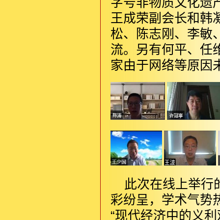
字号非物质文化遗
王成荣副会长和韩
松、陈志刚、李敏
流。另有何平、任
家由于网络等原因
此次在线上举行
彩纷呈，学术气势
“现代经济中的义