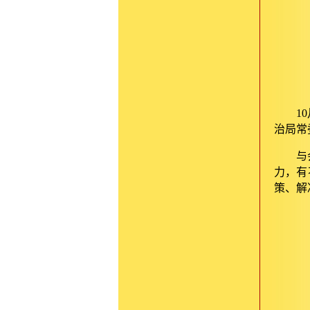
10
治局常
与
力，有
策、解