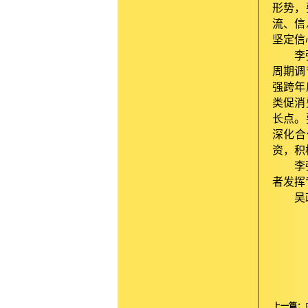
形势，
流、信
坚定信
李
周期调
强跨年
类促消
长点。
深化合
资，积
李
者发挥
吴
上一篇：