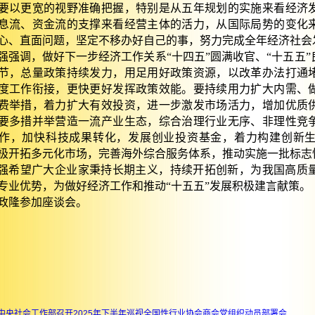
要以更宽的视野准确把握，特别是从五年规划的实施来看经济
息流、资金流的支撑来看经营主体的活力，从国际局势的变化
心、直面问题，坚定不移办好自己的事，努力完成全年经济社会
强强调，做好下一步经济工作关系“十四五”圆满收官、“十五五
节，总量政策持续发力，用足用好政策资源，以改革办法打通
度工作衔接，更快更好发挥政策效能。要持续用力扩大内需、
费举措，着力扩大有效投资，进一步激发市场活力，增加优质
要多措并举营造一流产业生态，综合治理行业无序、非理性竞
作，加快科技成果转化，发展创业投资基金，着力构建创新
极开拓多元化市场，完善海外综合服务体系，推动实施一批标志
强希望广大企业家秉持长期主义，持续开拓创新，为我国高质
专业优势，为做好经济工作和推动“十五五”发展积极建言献策。
政隆参加座谈会。
中央社会工作部召开2025年下半年巡视全国性行业协会商会党组织动员部署会