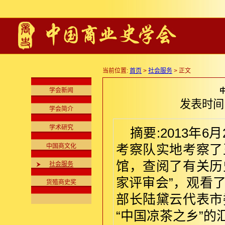
当前位置:
首页
>
社会服务
> 正文
学会新闻
发表时间:2
学会简介
学术研究
摘要:2013年
中国商文化
考察队实地考察了
馆，查阅了有关历
社会服务
家评审会”，观看
货殖商史奖
部长陆黛云代表市
“中国凉茶之乡”的汇报