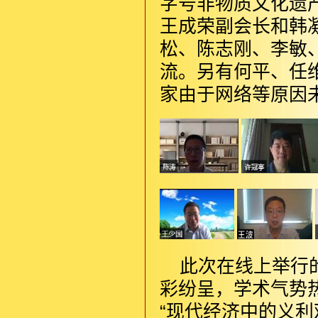
字号非物质文化遗
王成荣副会长和韩
松、陈志刚、李敏
流。另有何平、任
家由于网络等原因
此次在线上举行
彩纷呈，学术气势
“现代经济中的义