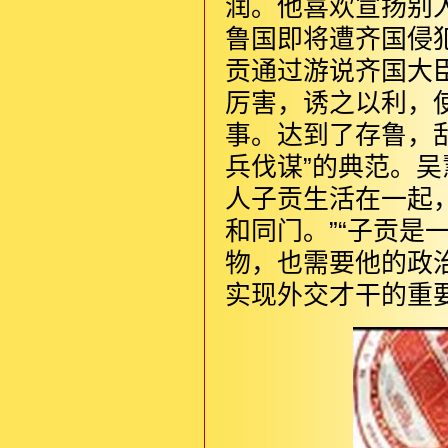
润。他喜欢宣扬别
鲁国即将遭齐国侵
贡通过游说齐国大
厉害，诱之以利，
事。达到了存鲁，
兵伐谋”的典范。
人子贡生活在一起
和同门。”“子贡是
物，也需要他的政
实现外交才干的重要