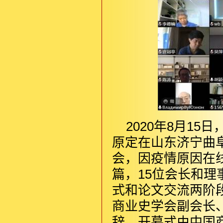
2020年8月1
原定在山东济宁曲阜
会，因疫情原因在
篇，15位会长和
式和论文交流两阶
商业史学会副会长
辞。开幕式由中国