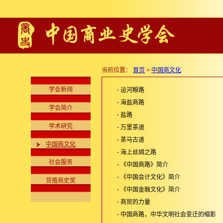
当前位置：
首页
>
中国商文化
学会新闻
·
运河粮路
·
海盐商路
学会简介
·
盐路
学术研究
·
万里茶道
·
茶马古道
中国商文化
·
海上丝绸之路
社会服务
·
《中国商路》简介
·
《中国会计文化》简介
货殖商史奖
·
《中国金融文化》简介
·
商贸的力量
·
中国商路，中华文明社会变迁的缩影